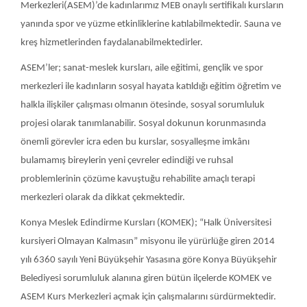
Konya Meslek Edindirme Kursları (KOMEK); “Halk Üniversitesi
kursiyeri Olmayan Kalmasın” misyonu ile yürürlüğe giren 2014
yılı 6360 sayılı Yeni Büyükşehir Yasasına göre Konya Büyükşehir
Belediyesi sorumluluk alanına giren bütün ilçelerde KOMEK ve
ASEM Kurs Merkezleri açmak için çalışmalarını sürdürmektedir.
Toplumda nitelikli bireylerinin çoğalması ve genel eğitim
seviyesinin yükselmesi konusunda çalışmalar yapan ve her geçen
gün yeni kurs merkezlerinde eğitim vermeye devam eden
KOMEK/ASEM’ler; Konya Büyükşehir Belediyesi Gençlik ve Spor
Hizmetleri bünyesinde halkımıza hizmet sunmaktadır.
Konya’da 33 KOMEK, 26 ASEM, 12 Sanat ve Tasarım Atölyesi, 2
Sergi ve Satış Merkeziyle toplamda 73 Eğitim Merkezi’nin
yanısıra, 35 Spor Merkezi, 33 Çocuk Oyun Salonu ile hizmetine
devam etmektedir. Aile Sanat ve Eğitim Merkezleri (ASEM) ve
KOMEK Kurs ve Spor Merkezlerinde sertifikalı kurslar ücretsiz