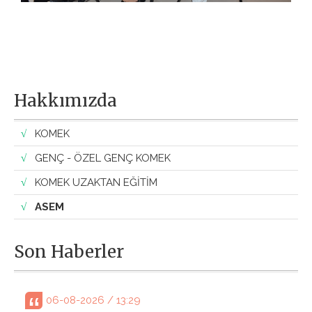
Son Haberler
06-08-2026 / 13:29
BAŞKAN ALTAY, GENÇ KOMEK AKIL ZEKÂ
OYUNLARI’NIN FİNAL TURUNDA ÖĞRENCİLERİN
HEYECANINI PAYLAŞTI
04-08-2026 / 07:14
GENÇ KOMEK 2. EL OYUNCAK PAZARI PAYLAŞMANIN
VE DAYANIŞMANIN EN GÜZEL ÖRNEĞİ OLDU
29-07-2026 / 11:03
BAŞKAN ALTAY: “55 BİN GENÇ KOMEK VE YAZ KUR’AN
KURSU ÖĞRENCİMİZİ OYUN KAMPINDA MİSAFİR