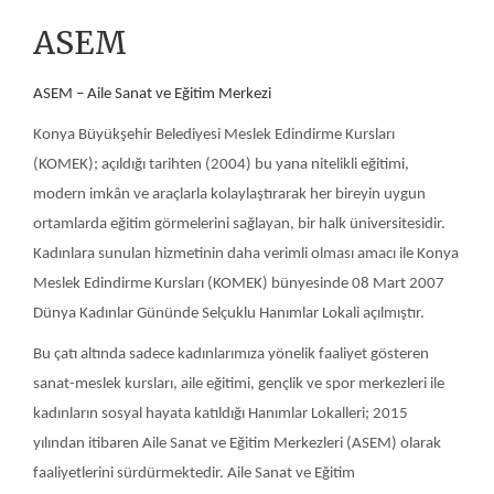
Bu çatı altında sadece kadınlarımıza yönelik faaliyet gösteren
sanat-meslek kursları, aile eğitimi, gençlik ve spor merkezleri ile
kadınların sosyal hayata katıldığı Hanımlar Lokalleri; 2015
yılından itibaren Aile Sanat ve Eğitim Merkezleri (ASEM) olarak
faaliyetlerini sürdürmektedir. Aile Sanat ve Eğitim
Merkezleri(ASEM)’de kadınlarımız MEB onaylı sertifikalı kursların
yanında spor ve yüzme etkinliklerine katılabilmektedir. Sauna ve
kreş hizmetlerinden faydalanabilmektedirler.
ASEM’ler; sanat-meslek kursları, aile eğitimi, gençlik ve spor
merkezleri ile kadınların sosyal hayata katıldığı eğitim öğretim ve
halkla ilişkiler çalışması olmanın ötesinde, sosyal sorumluluk
projesi olarak tanımlanabilir. Sosyal dokunun korunmasında
önemli görevler icra eden bu kurslar, sosyalleşme imkânı
bulamamış bireylerin yeni çevreler edindiği ve ruhsal
problemlerinin çözüme kavuştuğu rehabilite amaçlı terapi
merkezleri olarak da dikkat çekmektedir.