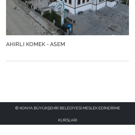
KONYA BÜYÜKŞEHİR BELEDİYESİ MESLEK EDİNDİRME
KURSLARI