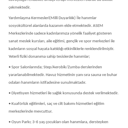
• Diyetisyen hizmetleri ile sağlık konusunda destek verilmektedir.
• Kuaförlük eğitimleri, saç ve cilt bakımı hizmetleri eğitim
merkezlerinde mevcuttur.
• Oyun Parkı; 3-6 yaş çocukları olan hanımlara, dersteyken
çocuklarını güvende hissedecekleri ortamlar sunmaktadır.
ASEM MERKEZLERİMİZ
1. AHIRLI ASEM
2. AKÖREN KOMEK-ASEM
3. AKŞEHİR ASEM
4. ALAVARDI ASEM
5. BEYŞEHİR ASEM
6. BOZKIR ASEM