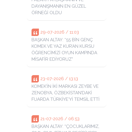
DAYANIŞMANIN EN GÜZEL
ÖRNEĞİ OLDU
29-07-2026 / 11:03
BAŞKAN ALTAY: “55 BİN GENÇ
KOMEK VE YAZ KUR’AN KURSU
ÖĞRENCİMİZİ OYUN KAMPINDA
MİSAFİR EDİYORUZ”
23-07-2026 / 13:13
KOMEK’İN İKİ MARKASI ZEYBE VE
ZENOBYA, ÖZBEKİSTAN’DAKİ
FUARDA TÜRKİYE'Yİ TEMSİL ETTİ
21-07-2026 / 06:53
BAŞKAN ALTAY: “ÇOCUKLARIMIZ,