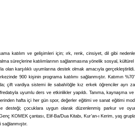
 ay
 katılım ve gelişimleri için; ırk, renk, cinsiyet, dil gibi nedenl
lma süreçlerine katılımlarının sağlanmasına yönelik sosyal, kültürel 
mla olan karşılıklı uyumlarına destek olmak amacıyla gerçekleştirildi
zinde 900 kişinin programa katılımı sağlanmıştır. Katımın %70’i 
; çift vardiya sistemi ile sabah/öğle kız erkek öğrenciler ayrı z
redatıyla uyumlu ders ve etkinlikler yapıldı. Tanıma, kaynaşma ve
inden hafta içi her gün spor, değerler eğitimi ve sanat eğitimi mod
e desteği; çocuklara uygun olarak düzenlenmiş parkur ve oyun
i: Genç KOMEK çantası, Elif-Ba/Dua Kitabı, Kur’an-ı Kerim, yaş grupl
i sağlanmıştır.