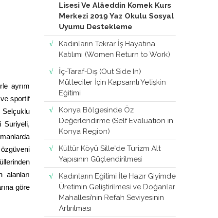
Lisesi Ve Alâeddin Komek Kurs
Merkezi 2019 Yaz Okulu Sosyal
Uyumu Destekleme
Kadınların Tekrar İş Hayatına
Katılımı (Women Return to Work)
İç-Taraf-Dış (Out Side In)
Mülteciler İçin Kapsamlı Yetişkin
erle ayrım
Eğitimi
ve sportif
Konya Bölgesinde Öz
. Selçuklu
Değerlendirme (Self Evaluation in
Suriyeli,
Konya Region)
amanlarda
Kültür Köyü Sille'de Turizm Alt
 özgüveni
Yapısının Güçlendirilmesi
üllerinden
 alanları
Kadınların Eğitimi İle Hazır Giyimde
Üretimin Geliştirilmesi ve Doğanlar
arına göre
Mahallesi’nin Refah Seviyesinin
Artırılması