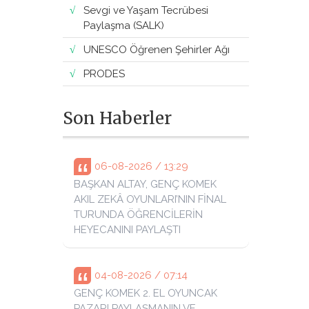
Sevgi ve Yaşam Tecrübesi
Paylaşma (SALK)
UNESCO Öğrenen Şehirler Ağı
PRODES
Son Haberler
06-08-2026 / 13:29
BAŞKAN ALTAY, GENÇ KOMEK
AKIL ZEKÂ OYUNLARI’NIN FİNAL
TURUNDA ÖĞRENCİLERİN
HEYECANINI PAYLAŞTI
04-08-2026 / 07:14
GENÇ KOMEK 2. EL OYUNCAK
PAZARI PAYLAŞMANIN VE