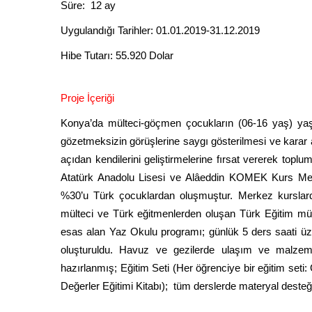
Süre: 12
Uygulandığı Tarihler: 01.01.2019-31.12.2019
Hibe Tutarı: 55.920 Dolar
Proje İçeriği
Konya’da mülteci-göçmen çocukların (06-16 yaş) yaşama
gözetmeksizin görüşlerine saygı gösterilmesi ve karar a
açıdan kendilerini geliştirmelerine fırsat vererek toplu
Atatürk Anadolu Lisesi ve Alâeddin KOMEK Kurs Merke
%30’u Türk çocuklardan oluşmuştur. Merkez kurslarda
mülteci ve Türk eğitmenlerden oluşan Türk Eğitim müf
esas alan Yaz Okulu programı; günlük 5 ders saati üzer
oluşturuldu. Havuz ve gezilerde ulaşım ve malzem
hazırlanmış; Eğitim Seti (Her öğrenciye bir eğitim set
Değerler Eğitimi Kitabı); tüm derslerde materyal desteğ