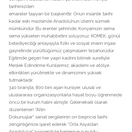
tarihimizden
emareler taşıyan bir başkenttir. Onun insanlık tarihi
kadar eski mazisinde Anadolu’nun izlerini sürmek
mümkündür. Bu erenler şehrinde; Konyamızın sema
sema yükselen muhabbetini soluyoruz. KOMEK, gönül
belediyeciliği anlayışıyla fiziki ve sosyal imarın inşası
gayretinde yürüttüğümüz çalışmaların tezahürüdür.
Eğitimde geçen her yaşın kadrini bilmek suretiyle
Meslek Edindirme Kurslarımız; akademi ve atölye
etkinlikleri yürütmekte ve dinamizmini yüksek
tutmaktadır.
340 branşta, 800 bini aşan kursiyer, ulusal ve
uluslararası organizasyonlarla hayat boyu öğrenmede
öncü bir kurum halini almıştır. Geleneksel olarak
düzenlenen “Altın
Dokunuşlar” sanat sergilerinin on beşincisi tarihi
zenginliğimize işaret ederek “Orta Asya’dan
Anadolu’ya” konseptiyle beğeniye sunuldu.