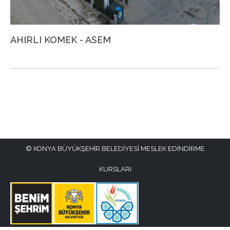
AHIRLI KOMEK - ASEM
A
KONYA BÜYÜKŞEHİR BELEDİYESİ MESLEK EDİNDİRME
KURSLARI