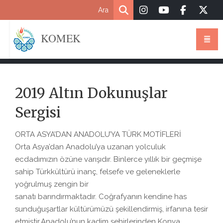
KOMEK
2019 Altın Dokunuşlar
Sergisi
ORTA ASYA’DAN ANADOLU’YA TÜRK MOTİFLERİ
Orta Asya’dan Anadolu’ya uzanan yolculuk
ecdadımızın özüne varışıdır. Binlerce yıllık bir geçmişe
sahip Türkkültürü inanç, felsefe ve geleneklerle
yoğrulmuş zengin bir
sanatı barındırmaktadır. Coğrafyanın kendine has
sunduğuşartlar kültürümüzü şekillendirmiş, irfanına tesir
etmiştir.Anadolu’nun kadim şehirlerinden Konya,