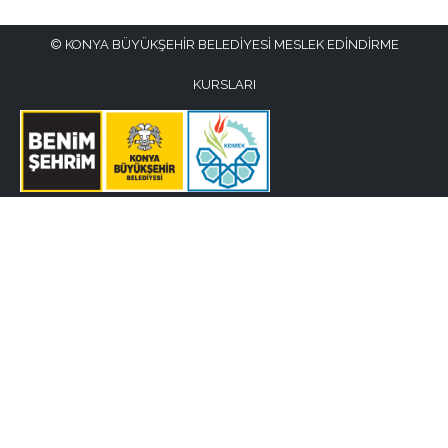
KONYA BÜYÜKŞEHİR BELEDİYESİ MESLEK EDİNDİRME
KURSLARI