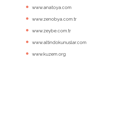
www.anatoya.com
www.zenobya.com.tr
www.zeybe.com.tr
www.altindokunuslar.com
www.kuzem.org