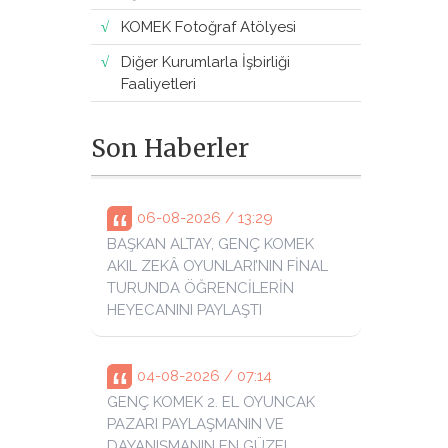
KOMEK Fotoğraf Atölyesi
Diğer Kurumlarla İşbirliği
Faaliyetleri
Son Haberler
06-08-2026 / 13:29
BAŞKAN ALTAY, GENÇ KOMEK
AKIL ZEKÂ OYUNLARI’NIN FİNAL
TURUNDA ÖĞRENCİLERİN
HEYECANINI PAYLAŞTI
04-08-2026 / 07:14
GENÇ KOMEK 2. EL OYUNCAK
PAZARI PAYLAŞMANIN VE
DAYANIŞMANIN EN GÜZEL