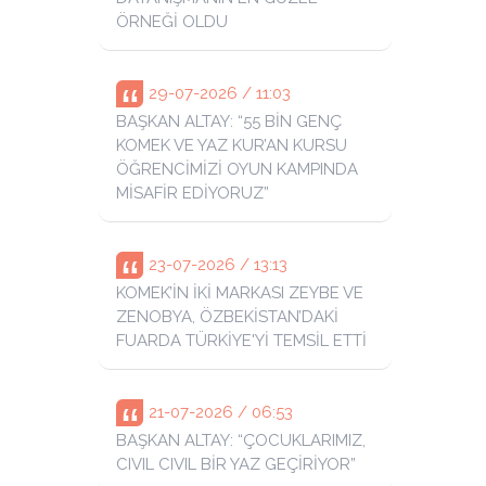
ÖRNEĞİ OLDU
29-07-2026 / 11:03
BAŞKAN ALTAY: “55 BİN GENÇ
KOMEK VE YAZ KUR’AN KURSU
ÖĞRENCİMİZİ OYUN KAMPINDA
MİSAFİR EDİYORUZ”
23-07-2026 / 13:13
KOMEK’İN İKİ MARKASI ZEYBE VE
ZENOBYA, ÖZBEKİSTAN’DAKİ
FUARDA TÜRKİYE'Yİ TEMSİL ETTİ
21-07-2026 / 06:53
BAŞKAN ALTAY: “ÇOCUKLARIMIZ,
CIVIL CIVIL BİR YAZ GEÇİRİYOR”