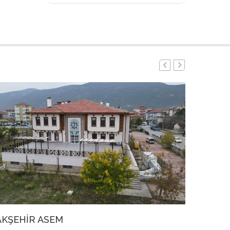
AKŞEHİR ASEM
AHŞAP