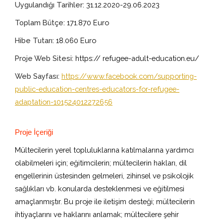
Uygulandığı Tarihler:
31.12.2020-29.06.2023
Toplam Bütçe:
171.870 Euro
Hibe Tutarı:
18.060 Euro
Proje Web Sitesi:
https:// refugee-adult-education.eu/
Web Sayfası:
https://www.facebook.com/supporting-
public-education-centres-educators-for-refugee-
adaptation-101524012272656
Proje İçeriği
Mültecilerin yerel topluluklarına katılmalarına yardımcı
olabilmeleri için; eğitimcilerin; mültecilerin hakları, dil
engellerinin üstesinden gelmeleri, zihinsel ve psikolojik
sağlıkları vb. konularda desteklenmesi ve eğitilmesi
amaçlanmıştır. Bu proje ile iletişim desteği; mültecilerin
ihtiyaçlarını ve haklarını anlamak; mültecilere şehir