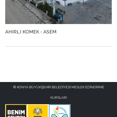
AHIRLI KOMEK - ASEM
A
KONYA BÜYÜKŞEHİR BELEDİYESİ MESLEK EDİNDİRME
KURSLARI