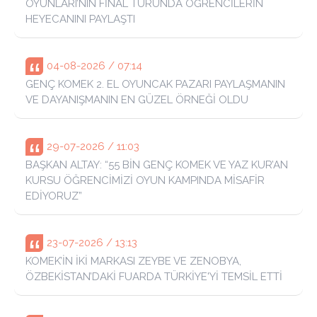
OYUNLARI’NIN FİNAL TURUNDA ÖĞRENCİLERİN
HEYECANINI PAYLAŞTI
04-08-2026 / 07:14
GENÇ KOMEK 2. EL OYUNCAK PAZARI PAYLAŞMANIN
VE DAYANIŞMANIN EN GÜZEL ÖRNEĞİ OLDU
29-07-2026 / 11:03
BAŞKAN ALTAY: “55 BİN GENÇ KOMEK VE YAZ KUR’AN
KURSU ÖĞRENCİMİZİ OYUN KAMPINDA MİSAFİR
EDİYORUZ”
23-07-2026 / 13:13
KOMEK’İN İKİ MARKASI ZEYBE VE ZENOBYA,
ÖZBEKİSTAN’DAKİ FUARDA TÜRKİYE'Yİ TEMSİL ETTİ