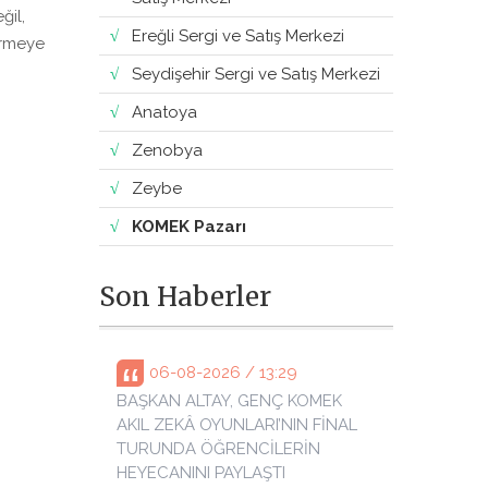
ğil,
Ereğli Sergi ve Satış Merkezi
ermeye
Seydişehir Sergi ve Satış Merkezi
Anatoya
Zenobya
Zeybe
KOMEK Pazarı
Son Haberler
06-08-2026 / 13:29
BAŞKAN ALTAY, GENÇ KOMEK
AKIL ZEKÂ OYUNLARI’NIN FİNAL
TURUNDA ÖĞRENCİLERİN
HEYECANINI PAYLAŞTI