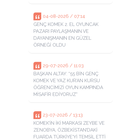
04-08-2026 / 07:14
GENÇ KOMEK 2. EL OYUNCAK
PAZARI PAYLAŞMANIN VE
DAYANIŞMANIN EN GÜZEL
ÖRNEĞİ OLDU
29-07-2026 / 11:03
BAŞKAN ALTAY: “55 BİN GENÇ
KOMEK VE YAZ KUR’AN KURSU
ÖĞRENCİMİZİ OYUN KAMPINDA
MİSAFİR EDİYORUZ”
23-07-2026 / 13:13
KOMEK’İN İKİ MARKASI ZEYBE VE
ZENOBYA, ÖZBEKİSTAN’DAKİ
FUARDA TÜRKİYE'Yİ TEMSİL ETTİ