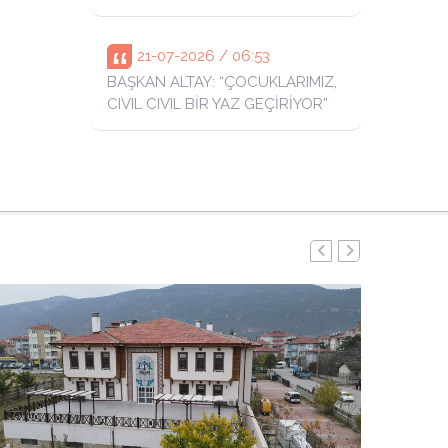
21-07-2026 / 06:53
BAŞKAN ALTAY: “ÇOCUKLARIMIZ,
CIVIL CIVIL BİR YAZ GEÇİRİYOR”