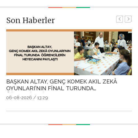
Son Haberler
BAŞKAN ALTAY, GENÇ KOMEK AKIL ZEKÂ
G
OYUNLARI’NIN FİNAL TURUNDA
P
ÖĞRENCİLERİN HEYECANINI PAYLAŞTI
Ö
06-08-2026 / 13:29
04