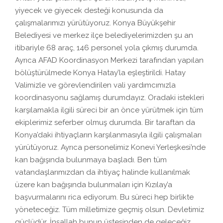
yiyecek ve giyecek desteği konusunda da
çalışmalarımızı yürütüyoruz. Konya Büyükşehir
Belediyesi ve merkez ilçe belediyelerimizden şu an
itibariyle 68 araç, 146 personel yola çıkmış durumda.
Ayrıca AFAD Koordinasyon Merkezi tarafından yapılan
bölüştürülmede Konya Hatay’la eşleştirildi. Hatay
Valimizle ve görevlendirilen vali yardımcımızla
koordinasyonu sağlamış durumdayız. Oradaki istekleri
karşılamakla ilgili süreci bir an önce yürütmek için tüm
ekiplerimiz seferber olmuş durumda. Bir taraftan da
Konya’daki ihtiyaçların karşılanmasıyla ilgili çalışmaları
yürütüyoruz. Ayrıca personelimiz Konevi Yerleşkesi’nde
kan bağışında bulunmaya başladı. Ben tüm
vatandaşlarımızdan da ihtiyaç halinde kullanılmak
üzere kan bağışında bulunmaları için Kızılay’a
başvurmalarını rica ediyorum. Bu süreci hep birlikte
yöneteceğiz. Tüm milletimize geçmiş olsun. Devletimiz
güçlüdür. İnşallah bunun üstesinden de geleceğiz.