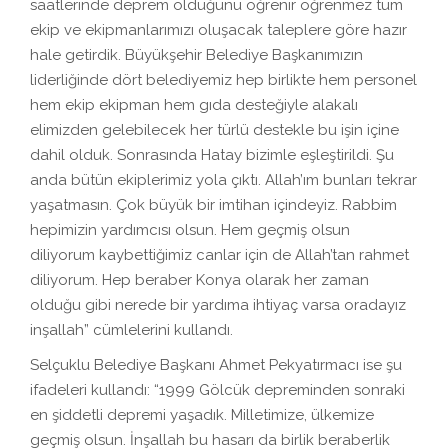
saatlerinde deprem olduğunu öğrenir öğrenmez tüm
ekip ve ekipmanlarımızı oluşacak taleplere göre hazır
hale getirdik. Büyükşehir Belediye Başkanımızın
liderliğinde dört belediyemiz hep birlikte hem personel
hem ekip ekipman hem gıda desteğiyle alakalı
elimizden gelebilecek her türlü destekle bu işin içine
dahil olduk. Sonrasında Hatay bizimle eşleştirildi. Şu
anda bütün ekiplerimiz yola çıktı. Allah’ım bunları tekrar
yaşatmasın. Çok büyük bir imtihan içindeyiz. Rabbim
hepimizin yardımcısı olsun. Hem geçmiş olsun
diliyorum kaybettiğimiz canlar için de Allah’tan rahmet
diliyorum. Hep beraber Konya olarak her zaman
olduğu gibi nerede bir yardıma ihtiyaç varsa oradayız
inşallah” cümlelerini kullandı.
Selçuklu Belediye Başkanı Ahmet Pekyatırmacı ise şu
ifadeleri kullandı: “1999 Gölcük depreminden sonraki
en şiddetli depremi yaşadık. Milletimize, ülkemize
geçmiş olsun. İnşallah bu hasarı da birlik beraberlik