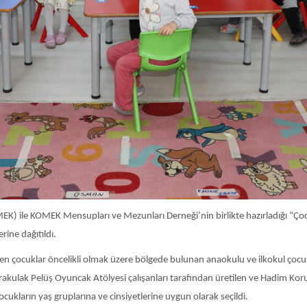
) ile KOMEK Mensupları ve Mezunları Derneği’nin birlikte hazırladığı “Çocu
ine dağıtıldı.
en çocuklar öncelikli olmak üzere bölgede bulunan anaokulu ve ilkokul çocu
arakulak Pelüş Oyuncak Atölyesi çalışanları tarafından üretilen ve Hadim 
cukların yaş gruplarına ve cinsiyetlerine uygun olarak seçildi.