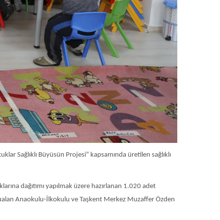
klar Sağlıklı Büyüsün Projesi” kapsamında üretilen sağlıklı
klarına dağıtımı yapılmak üzere hazırlanan 1.020 adet
Korualan Anaokulu-İlkokulu ve Taşkent Merkez Muzaffer Özden