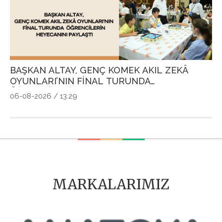
BAŞKAN ALTAY, GENÇ KOMEK AKIL ZEKÂ
G
OYUNLARI’NIN FİNAL TURUNDA
P
ÖĞRENCİLERİN HEYECANINI PAYLAŞTI
Ö
06-08-2026 / 13:29
04
MARKALARIMIZ