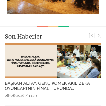
Son Haberler
BAŞKAN ALTAY, GENÇ KOMEK AKIL ZEKÂ
G
OYUNLARI’NIN FİNAL TURUNDA
P
ÖĞRENCİLERİN HEYECANINI PAYLAŞTI
Ö
06-08-2026 / 13:29
04