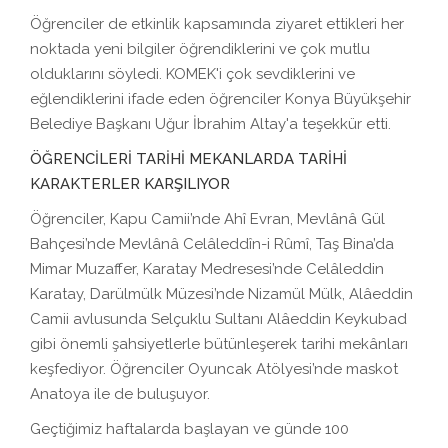
Öğrenciler de etkinlik kapsamında ziyaret ettikleri her
noktada yeni bilgiler öğrendiklerini ve çok mutlu
olduklarını söyledi. KOMEK'i çok sevdiklerini ve
eğlendiklerini ifade eden öğrenciler Konya Büyükşehir
Belediye Başkanı Uğur İbrahim Altay'a teşekkür etti.
ÖĞRENCİLERİ TARİHİ MEKANLARDA TARİHİ
KARAKTERLER KARŞILIYOR
Öğrenciler, Kapu Camii’nde Ahî Evran, Mevlânâ Gül
Bahçesi’nde Mevlânâ Celâleddîn-i Rûmî, Taş Bina’da
Mimar Muzaffer, Karatay Medresesi’nde Celâleddin
Karatay, Darülmülk Müzesi’nde Nizamül Mülk, Alâeddin
Camii avlusunda Selçuklu Sultanı Alâeddin Keykubad
gibi önemli şahsiyetlerle bütünleşerek tarihi mekânları
keşfediyor. Öğrenciler Oyuncak Atölyesi’nde maskot
Anatoya ile de buluşuyor.
Geçtiğimiz haftalarda başlayan ve günde 100