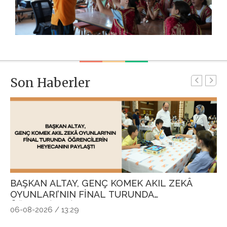
Son Haberler
BAŞKAN ALTAY, GENÇ KOMEK AKIL ZEKÂ
G
OYUNLARI’NIN FİNAL TURUNDA
P
ÖĞRENCİLERİN HEYECANINI PAYLAŞTI
Ö
06-08-2026 / 13:29
04