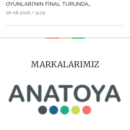
OYUNLARI’NIN FİNAL TURUNDA
P
ÖĞRENCİLERİN HEYECANINI PAYLAŞTI
Ö
06-08-2026 / 13:29
04
MARKALARIMIZ