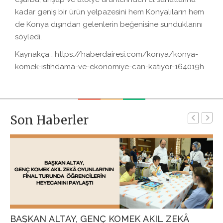
kadar geniş bir ürün yelpazesini hem Konyalıların hem
de Konya dışından gelenlerin beğenisine sunduklarını
söyledi.
Kaynakça : https://haberdairesi.com/konya/konya-
komek-istihdama-ve-ekonomiye-can-katiyor-164019h
Son Haberler
BAŞKAN ALTAY, GENÇ KOMEK AKIL ZEKÂ
G