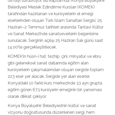
olmayı sürdürüyor. Bu kapsamda, Konya Büyükşehir
Belediyesi Meslek Edindirme Kursları (KOMEK)
tarafından hazırlanan ve kursiyerlerin el emeği
eserlerinden oluşan
Türk İslam Sanatları Sergisi
, 25
Haziran–2 Temmuz tarihleri arasında Tantavi Kültür
ve Sanat Merkezi’nde sanatseverlerin beğenisine
sunulacak. Serginin açılışı 25 Haziran Salı günü saat
14.00’te gerçekleştirilecek.
KOMEK’in hüsn-i hat, tezhip, çini, minyatür ve ebru
gibi geleneksel sanat dallarında eğitim alan
kursiyerlerin çalışmalarından oluşan sergide toplam
223 eser yer alacak. Sergide yer alan eserler,
Konya’daki 10 farklı kurs merkezinde 33 ayrı grupta
eğitim gören 673 kursiyerin emeğinin bir yansıması
olarak dikkat çekiyor.
Konya Büyükşehir Belediyesi’nin kültür ve sanat
vizyonu doğrultusunda düzenlenen sergi, hem