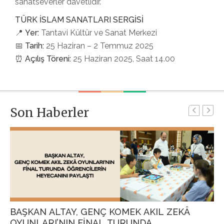
sanatseverler davetlidir.
TÜRK İSLAM SANATLARI SERGİSİ
📍
Yer:
Tantavi Kültür ve Sanat Merkezi
📅
Tarih:
25 Haziran – 2 Temmuz 2025
⏰
Açılış Töreni:
25 Haziran 2025, Saat 14.00
Son Haberler
BAŞKAN ALTAY, GENÇ KOMEK AKIL ZEKÂ
G
OYUNLARI’NIN FİNAL TURUNDA
P