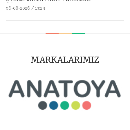
ÖĞRENCİLERİN HEYECANINI PAYLAŞTI
Ö
06-08-2026 / 13:29
04
MARKALARIMIZ