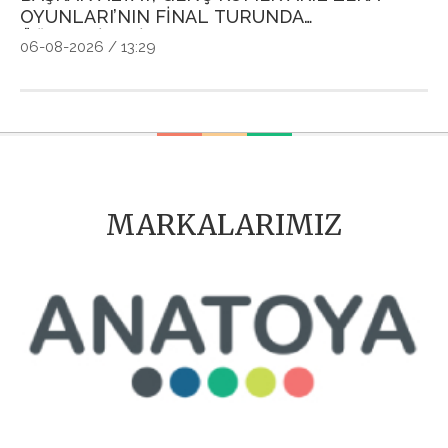
OYUNLARI’NIN FİNAL TURUNDA
P
ÖĞRENCİLERİN HEYECANINI PAYLAŞTI
Ö
06-08-2026 / 13:29
04
MARKALARIMIZ