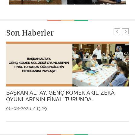
Son Haberler
BAŞKAN ALTAY, GENÇ KOMEK AKIL ZEKÂ
G
OYUNLARI’NIN FİNAL TURUNDA
P
ÖĞRENCİLERİN HEYECANINI PAYLAŞTI
Ö
06-08-2026 / 13:29
04