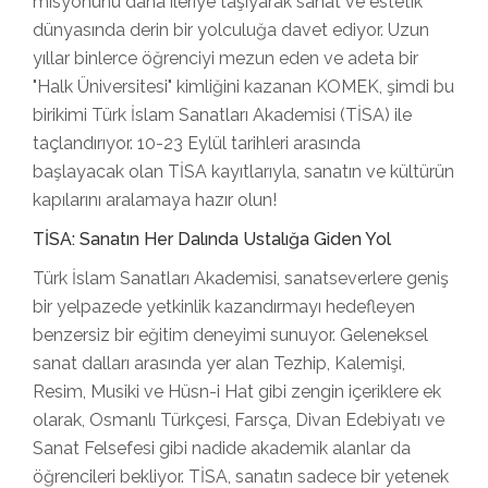
misyonunu daha ileriye taşıyarak sanat ve estetik
dünyasında derin bir yolculuğa davet ediyor. Uzun
yıllar binlerce öğrenciyi mezun eden ve adeta bir
"Halk Üniversitesi" kimliğini kazanan KOMEK, şimdi bu
birikimi Türk İslam Sanatları Akademisi (TİSA) ile
taçlandırıyor. 10-23 Eylül tarihleri arasında
başlayacak olan TİSA kayıtlarıyla, sanatın ve kültürün
kapılarını aralamaya hazır olun!
TİSA: Sanatın Her Dalında Ustalığa Giden Yol
Türk İslam Sanatları Akademisi, sanatseverlere geniş
bir yelpazede yetkinlik kazandırmayı hedefleyen
benzersiz bir eğitim deneyimi sunuyor. Geleneksel
sanat dalları arasında yer alan Tezhip, Kalemişi,
Resim, Musiki ve Hüsn-i Hat gibi zengin içeriklere ek
olarak, Osmanlı Türkçesi, Farsça, Divan Edebiyatı ve
Sanat Felsefesi gibi nadide akademik alanlar da
öğrencileri bekliyor. TİSA, sanatın sadece bir yetenek