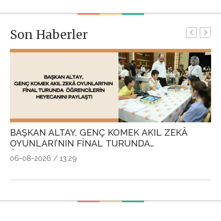
Son Haberler
BAŞKAN ALTAY, GENÇ KOMEK AKIL ZEKÂ
G
OYUNLARI’NIN FİNAL TURUNDA
P
ÖĞRENCİLERİN HEYECANINI PAYLAŞTI
Ö
06-08-2026 / 13:29
04