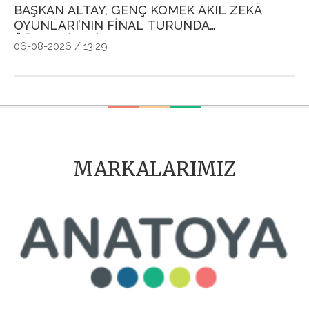
BAŞKAN ALTAY, GENÇ KOMEK AKIL ZEKÂ
G
OYUNLARI’NIN FİNAL TURUNDA
P
ÖĞRENCİLERİN HEYECANINI PAYLAŞTI
Ö
06-08-2026 / 13:29
04
MARKALARIMIZ