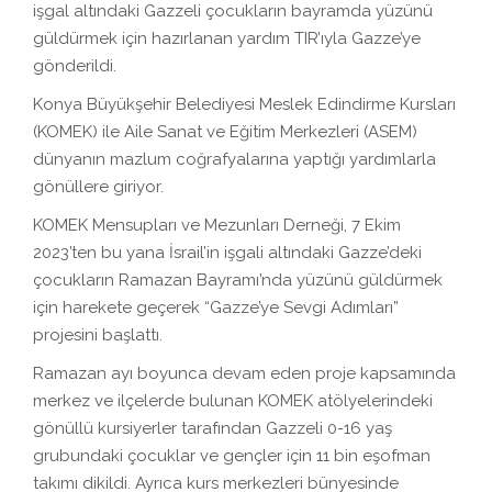
işgal altındaki Gazzeli çocukların bayramda yüzünü
güldürmek için hazırlanan yardım TIR’ıyla Gazze’ye
gönderildi.
Konya Büyükşehir Belediyesi Meslek Edindirme Kursları
(KOMEK) ile Aile Sanat ve Eğitim Merkezleri (ASEM)
dünyanın mazlum coğrafyalarına yaptığı yardımlarla
gönüllere giriyor.
KOMEK Mensupları ve Mezunları Derneği, 7 Ekim
2023’ten bu yana İsrail’in işgali altındaki Gazze’deki
çocukların Ramazan Bayramı’nda yüzünü güldürmek
için harekete geçerek “Gazze’ye Sevgi Adımları”
projesini başlattı.
Ramazan ayı boyunca devam eden proje kapsamında
merkez ve ilçelerde bulunan KOMEK atölyelerindeki
gönüllü kursiyerler tarafından Gazzeli 0-16 yaş
grubundaki çocuklar ve gençler için 11 bin eşofman
takımı dikildi. Ayrıca kurs merkezleri bünyesinde