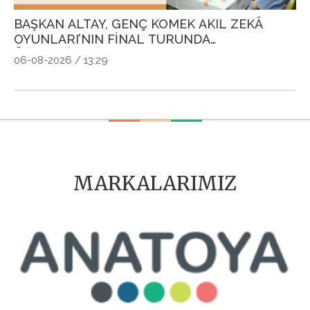
BAŞKAN ALTAY, GENÇ KOMEK AKIL ZEKÂ
G
OYUNLARI’NIN FİNAL TURUNDA
P
ÖĞRENCİLERİN HEYECANINI PAYLAŞTI
Ö
06-08-2026 / 13:29
04
MARKALARIMIZ