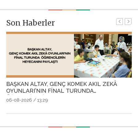
Son Haberler
BAŞKAN ALTAY, GENÇ KOMEK AKIL ZEKÂ
G
OYUNLARI’NIN FİNAL TURUNDA
P
ÖĞRENCİLERİN HEYECANINI PAYLAŞTI
Ö
06-08-2026 / 13:29
04