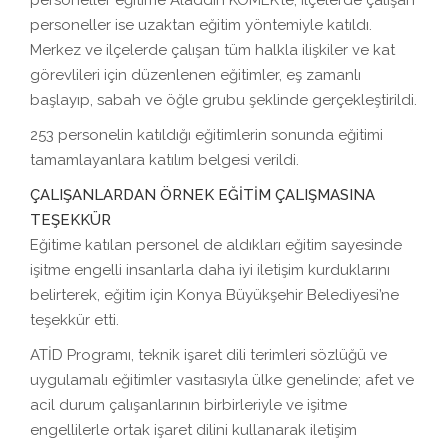
personeller eğitime Aladdin KOMEK’te, ilçelerde çalışan
personeller ise uzaktan eğitim yöntemiyle katıldı.
Merkez ve ilçelerde çalışan tüm halkla ilişkiler ve kat
görevlileri için düzenlenen eğitimler, eş zamanlı
başlayıp, sabah ve öğle grubu şeklinde gerçekleştirildi.
253 personelin katıldığı eğitimlerin sonunda eğitimi
tamamlayanlara katılım belgesi verildi.
ÇALIŞANLARDAN ÖRNEK EĞİTİM ÇALIŞMASINA
TEŞEKKÜR
Eğitime katılan personel de aldıkları eğitim sayesinde
işitme engelli insanlarla daha iyi iletişim kurduklarını
belirterek, eğitim için Konya Büyükşehir Belediyesi’ne
teşekkür etti.
ATİD Programı, teknik işaret dili terimleri sözlüğü ve
uygulamalı eğitimler vasıtasıyla ülke genelinde; afet ve
acil durum çalışanlarının birbirleriyle ve işitme
engellilerle ortak işaret dilini kullanarak iletişim