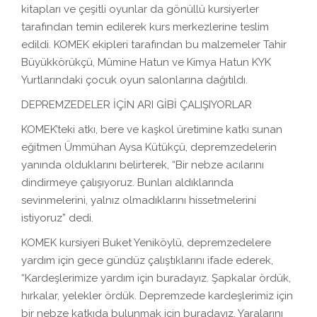
kitapları ve çeşitli oyunlar da gönüllü kursiyerler
tarafından temin edilerek kurs merkezlerine teslim
edildi. KOMEK ekipleri tarafından bu malzemeler Tahir
Büyükkörükçü, Mümine Hatun ve Kimya Hatun KYK
Yurtlarındaki çocuk oyun salonlarına dağıtıldı.
DEPREMZEDELER İÇİN ARI GİBİ ÇALIŞIYORLAR
KOMEK’teki atkı, bere ve kaşkol üretimine katkı sunan
eğitmen Ümmühan Aysa Kütükçü, depremzedelerin
yanında olduklarını belirterek, “Bir nebze acılarını
dindirmeye çalışıyoruz. Bunları aldıklarında
sevinmelerini, yalnız olmadıklarını hissetmelerini
istiyoruz” dedi.
KOMEK kursiyeri Buket Yeniköylü, depremzedelere
yardım için gece gündüz çalıştıklarını ifade ederek,
“Kardeşlerimize yardım için buradayız. Şapkalar ördük,
hırkalar, yelekler ördük. Depremzede kardeşlerimiz için
bir nebze katkıda bulunmak için buradayız. Yaralarını