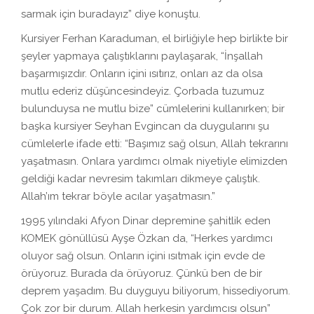
sarmak için buradayız” diye konuştu.
Kursiyer Ferhan Karaduman, el birliğiyle hep birlikte bir
şeyler yapmaya çalıştıklarını paylaşarak, “İnşallah
başarmışızdır. Onların içini ısıtırız, onları az da olsa
mutlu ederiz düşüncesindeyiz. Çorbada tuzumuz
bulunduysa ne mutlu bize” cümlelerini kullanırken; bir
başka kursiyer Seyhan Evgincan da duygularını şu
cümlelerle ifade etti: “Başımız sağ olsun, Allah tekrarını
yaşatmasın. Onlara yardımcı olmak niyetiyle elimizden
geldiği kadar nevresim takımları dikmeye çalıştık.
Allah’ım tekrar böyle acılar yaşatmasın.”
1995 yılındaki Afyon Dinar depremine şahitlik eden
KOMEK gönüllüsü Ayşe Özkan da, “Herkes yardımcı
oluyor sağ olsun. Onların içini ısıtmak için evde de
örüyoruz. Burada da örüyoruz. Çünkü ben de bir
deprem yaşadım. Bu duyguyu biliyorum, hissediyorum.
Çok zor bir durum. Allah herkesin yardımcısı olsun”