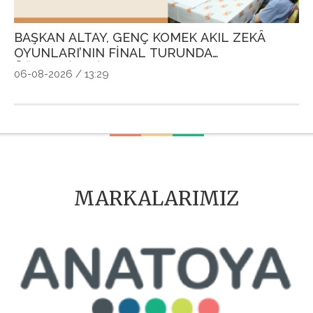
BAŞKAN ALTAY, GENÇ KOMEK AKIL ZEKÂ
G
OYUNLARI’NIN FİNAL TURUNDA
P
ÖĞRENCİLERİN HEYECANINI PAYLAŞTI
Ö
06-08-2026 / 13:29
04
MARKALARIMIZ